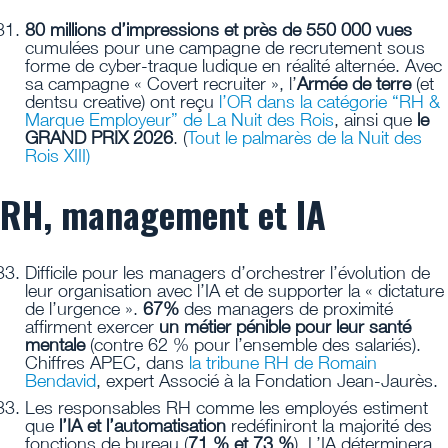
80 millions d’impressions et près de 550 000 vues
cumulées pour une campagne de recrutement sous
forme de cyber-traque ludique en réalité alternée. Avec
sa campagne « Covert recruiter », l’
Armée de terre
(et
dentsu creative) ont reçu
l’OR dans la catégorie “RH &
Marque Employeur” de La Nuit des Rois
, ainsi que
le
GRAND PRIX 2026
. (
Tout le palmarès de la Nuit des
Rois XIII)
RH, management et IA
Difficile pour les managers d’orchestrer l’évolution de
leur organisation avec l’IA et de supporter la « dictature
de l’urgence ».
67%
des managers de proximité
affirment exercer
un métier pénible pour leur santé
mentale
(contre 62 % pour l’ensemble des salariés).
Chiffres APEC, dans
la tribune RH de Romain
Bendavid
, expert Associé à la Fondation Jean-Jaurès.
Les responsables RH comme les employés estiment
que
l’IA et l’automatisation
redéfiniront la majorité des
fonctions de bureau (
71 % et 73 %
). L’IA déterminera