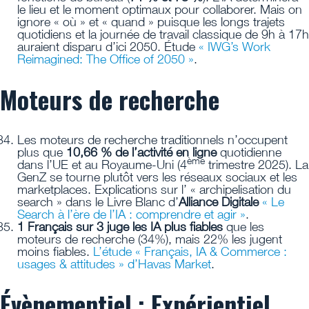
le lieu et le moment optimaux pour collaborer. Mais on
ignore « où » et « quand » puisque les longs trajets
quotidiens et la journée de travail classique de 9h à 17h
auraient disparu d’ici 2050. Étude
« IWG’s Work
Reimagined: The Office of 2050 »
.
Moteurs de recherche
Les moteurs de recherche traditionnels n’occupent
plus que
10,66 % de l’activité en ligne
quotidienne
ème
dans l’UE et au Royaume-Uni (4
trimestre 2025). La
GenZ se tourne plutôt vers les réseaux sociaux et les
marketplaces. Explications sur l’ « archipelisation du
search » dans le Livre Blanc d’
Alliance Digitale
« Le
Search à l’ère de l’IA : comprendre et agir »
.
1 Français sur 3 juge les IA plus fiables
que les
moteurs de recherche (34%), mais 22% les jugent
moins fiables.
L’étude « Français, IA & Commerce :
usages & attitudes » d’Havas Market
.
Évènementiel : Expérientiel