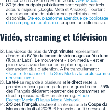
l’essor de la CTV et du Retail Media.
WPP Media
.
80 % des budgets publicitaires
sont captés par trois
acteurs majeurs (Google, Meta et Amazon). Pourtant
une cinquantaine de plateformes publicitaires est
disponible.
Stelleo, plateforme agentique de copilotage
des campagnes publicitaires
propose une alternative.
Vidéo, streaming et télévision
Les vidéos de plus de
vingt minutes
représentent
désormais
57 % du temps de visionnage sur YouTube
(Tubular Labs). Le mouvement « slow media » est en
plein revival avec des contenus plus longs qui
demandent plus d’attention. A lire tranquillement :
« Contre-tendance 4 – le Slow Media : la rareté comme
nouveau luxe »
.
La télé
se regarde à plusieurs et
le direct
reste la
première mécanique du partage sur grand écran.
75%
des Français déclarent regarder des programmes en
direct à plusieurs. 60% en streaming.
Étude
Decrypt’Media d’Havas Media Network
.
2/3 des Français
déclarent s’intéresser à la
Coupe du
Monde de football 2026
. 6 Français sur 10 prévoient