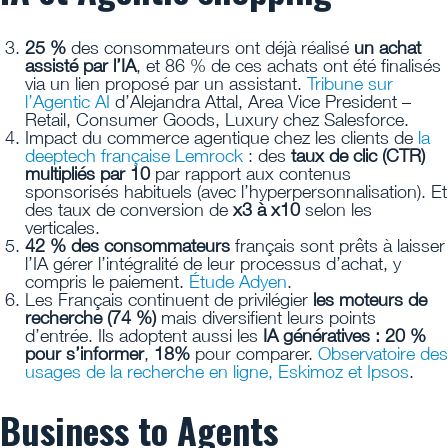
25 %
des consommateurs ont déjà réalisé
un achat
assisté par l’IA
, et 86 % de ces achats ont été finalisés
via un lien proposé par un assistant.
Tribune sur
l’Agentic AI
d’Alejandra Attal, Area Vice President –
Retail, Consumer Goods, Luxury chez Salesforce.
Impact du commerce agentique chez les clients de
la
deeptech française Lemrock
: des
taux de clic (CTR)
multipliés par 10
par rapport aux contenus
sponsorisés habituels (avec l’hyperpersonnalisation). Et
des taux de conversion de
x3 à x10
selon les
verticales.
42 % des consommateurs
français sont prêts à laisser
l’IA gérer l’intégralité de leur processus d’achat, y
compris le paiement.
Étude Adyen
.
Les Français continuent de privilégier
les moteurs de
recherche (74 %)
mais diversifient leurs points
d’entrée. Ils adoptent aussi les
IA génératives : 20 %
pour s’informer
,
18%
pour comparer.
Observatoire des
usages de la recherche en ligne, Eskimoz et Ipsos
.
Business to Agents