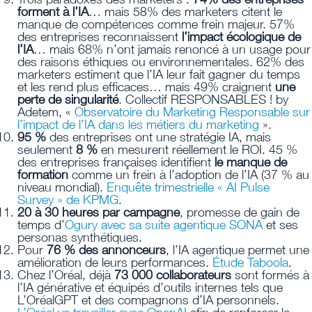
forment à l’IA
… mais 58% des marketers citent le
manque de compétences comme frein majeur. 57%
des entreprises reconnaissent
l’impact écologique de
l’IA
… mais 68% n’ont jamais renoncé à un usage pour
des raisons éthiques ou environnementales. 62% des
marketers estiment que l’IA leur fait gagner du temps
et les rend plus efficaces… mais 49% craignent
une
perte de singularité
. Collectif RESPONSABLES ! by
Adetem, «
Observatoire du Marketing Responsable sur
l’impact de l’IA dans les métiers du marketing
».
95 %
des entreprises ont une stratégie IA, mais
seulement
8 %
en mesurent réellement le ROI. 45 %
des entreprises françaises identifient
le manque de
formation
comme un frein à l’adoption de l’IA (37 % au
niveau mondial).
Enquête trimestrielle « AI Pulse
Survey » de KPMG
.
20 à 30 heures par campagne
, promesse de gain de
temps d’
Ogury avec sa suite agentique SONA
et ses
personas synthétiques.
Pour
76 % des annonceurs
, l’IA agentique permet une
amélioration de leurs performances.
Étude Taboola
.
Chez l’Oréal, déjà
73 000 collaborateurs
sont formés à
l’IA générative et équipés d’outils internes tels que
L’OréalGPT et des compagnons d’IA personnels.