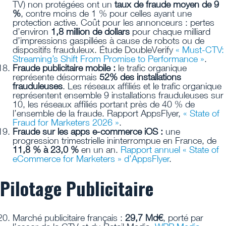
TV) non protégées ont un
taux de fraude moyen de 9
%
, contre moins de 1 % pour celles ayant une
protection active. Coût pour les annonceurs : pertes
d’environ
1,8 million de dollars
pour chaque milliard
d’impressions gaspillées à cause de robots ou de
dispositifs frauduleux. Étude DoubleVerify
« Must-CTV:
Streaming’s Shift From Promise to Performance »
.
Fraude publicitaire mobile :
le trafic organique
représente désormais
52% des installations
frauduleuses
. Les réseaux affiliés et le trafic organique
représentent ensemble 9 installations frauduleuses sur
10, les réseaux affiliés portant près de 40 % de
l’ensemble de la fraude. Rapport AppsFlyer,
« State of
Fraud for Marketers 2026 »
.
Fraude sur les apps e-commerce iOS :
une
progression trimestrielle ininterrompue en France, de
11,8 % à 23,0 %
en un an.
Rapport annuel « State of
eCommerce for Marketers » d’AppsFlyer
.
Pilotage Publicitaire
Marché publicitaire français :
29,7 Md€
, porté par