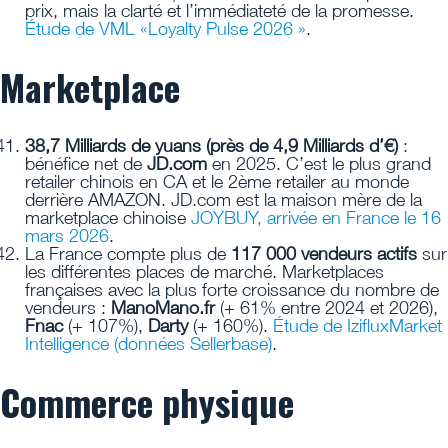
prix, mais la clarté et l’immédiateté de la promesse.
Étude de VML «Loyalty Pulse 2026 »
.
Marketplace
38,7 Milliards de yuans (près de 4,9 Milliards d’€)
:
bénéfice net de
JD.com
en 2025. C’est le plus grand
retailer chinois en CA et le 2ème retailer au monde
derrière AMAZON. JD.com est la maison mère de la
marketplace chinoise
JOYBUY, arrivée en France le 16
mars 2026
.
La France compte plus de
117 000 vendeurs actifs
sur
les différentes places de marché. Marketplaces
françaises avec la plus forte croissance du nombre de
vendeurs :
ManoMano.fr
(+ 61% entre 2024 et 2026),
Fnac
(+ 107%),
Darty
(+ 160%).
Étude de IzifluxMarket
Intelligence (données Sellerbase)
.
Commerce physique