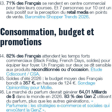
71% des Français
se rendent en centre commercial
pour faire leurs courses. Et 7 personnes sur 10 ont un
avis positif sur la perception du
retail media
en points
de vente.
Baromètre Shopper Trends 2026
.
Consommation, budget et
promotions
82% des Français
attendent les temps forts
commerciaux (Black Friday, French Days, soldes) pour
équiper leur foyer. Un Français sur deux se dit sensible
aux produits
reconditionnés ou d’occasion
.
Étude
Cdiscount / CSA
.
Soldes d’été 2026 : le budget moyen des Français
bondit à
357 €,
en hausse de 124 €.
Sondage
OpinionWay pour Mollie
.
Le marché du parfum devrait générer
64,01 Milliards
de $
dans le monde en 2026.
83 % des Gen Z
utilisent
du parfum, plus que les autres générations.
«
Parfumerie : les stratégies e‑commerce et sociales qui
envoûtent la GenZ »
.