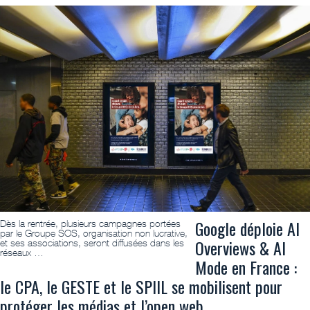
Google déploie AI
Dès la rentrée, plusieurs campagnes portées
par le Groupe SOS, organisation non lucrative,
Overviews & AI
et ses associations, seront diffusées dans les
réseaux …
Mode en France :
le CPA, le GESTE et le SPIIL se mobilisent pour
protéger les médias et l’open web