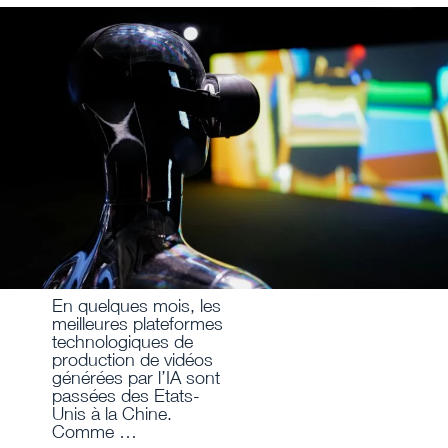
En quelques mois, les
meilleures plateformes
technologiques de
production de vidéos
générées par l’IA sont
passées des Etats-
Unis à la Chine.
Comme …