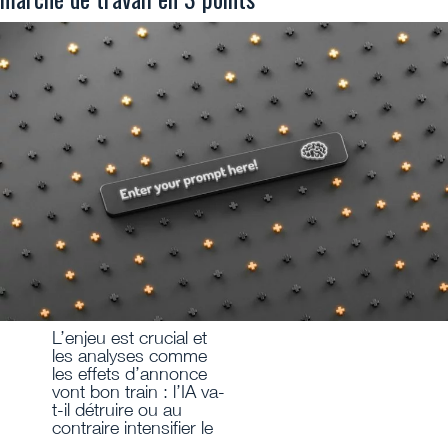
L’enjeu est crucial et
les analyses comme
les effets d’annonce
vont bon train : l’IA va-
t-il détruire ou au
contraire intensifier le
…