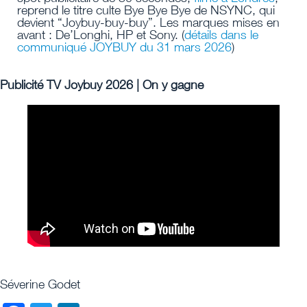
reprend le titre culte Bye Bye Bye de NSYNC, qui
devient “Joybuy-buy-buy”. Les marques mises en
avant : De’Longhi, HP et Sony. (
détails dans le
communiqué JOYBUY du 31 mars 2026
)
Publicité TV Joybuy 2026 | On y gagne
Séverine Godet