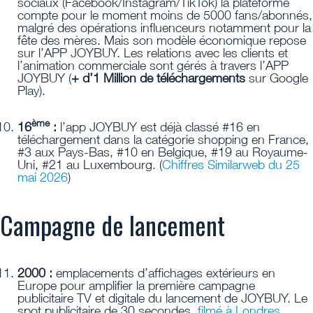
sociaux (Facebook/Instagram/TikTok) la plateforme
compte pour le moment moins de 5000 fans/abonnés,
malgré des opérations influenceurs notamment pour la
fête des mères. Mais son modèle économique repose
sur l’APP JOYBUY. Les relations avec les clients et
l’animation commerciale sont gérés à travers l’APP
JOYBUY (
+ d’1 Million de téléchargements
sur Google
Play).
ème
16
:
l’app JOYBUY est déjà classé #16 en
téléchargement dans la catégorie shopping en France,
#3 aux Pays-Bas, #10 en Belgique, #19 au Royaume-
Uni, #21 au Luxembourg. (
Chiffres Similarweb du 25
mai 2026
)
Campagne de lancement
2000 :
emplacements d’affichages extérieurs en
Europe pour amplifier la première campagne
publicitaire TV et digitale du lancement de JOYBUY. Le
spot publicitaire de 30 secondes,
filmé à Londres
,