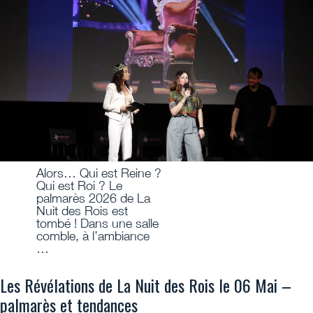
Alors… Qui est Reine ?
Qui est Roi ? Le
palmarès 2026 de La
Nuit des Rois est
tombé ! Dans une salle
comble, à l’ambiance
…
Les Révélations de La Nuit des Rois le 06 Mai –
palmarès et tendances