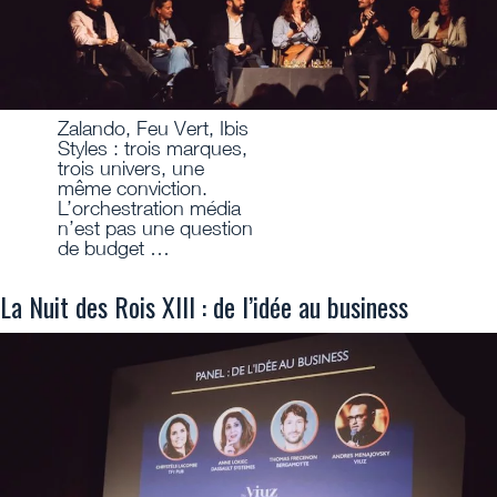
Zalando, Feu Vert, Ibis
Styles : trois marques,
trois univers, une
même conviction.
L’orchestration média
n’est pas une question
de budget …
La Nuit des Rois XIII : de l’idée au business