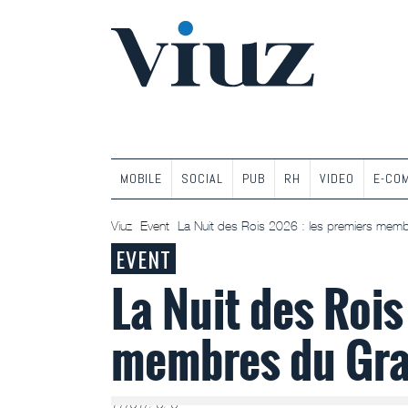
MOBILE
SOCIAL
PUB
RH
VIDEO
E-CO
Viuz
Event
La Nuit des Rois 2026 : les premiers memb
EVENT
La Nuit des Rois
membres du Gra
17/01/2026