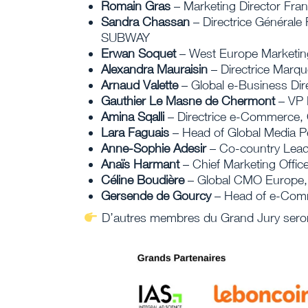
Romain Gras
– Marketing Director F
Sandra Chassan
– Directrice Générale
SUBWAY
Erwan Soquet
– West Europe Marketi
Alexandra Mauraisin
– Directrice Marq
Arnaud Valette
– Global e-Business Dir
Gauthier Le Masne de Chermont
– VP 
Amina Sqalli
– Directrice e-Commerce
Lara Faguais
– Head of Global Media 
Anne-Sophie Adesir
– Co-country Lead
Anaïs Harmant
– Chief Marketing Offi
Céline Boudière
– Global CMO Europe
Gersende de Gourcy
– Head of e-Com
D’autres membres du Grand Jury sero