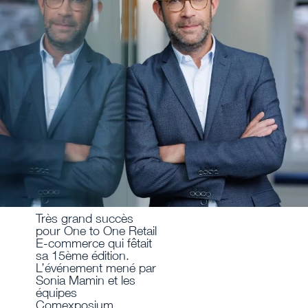
Très grand succès
pour One to One Retail
E-commerce qui fêtait
sa 15ème édition.
L’événement mené par
Sonia Mamin et les
équipes
Comexposium, …