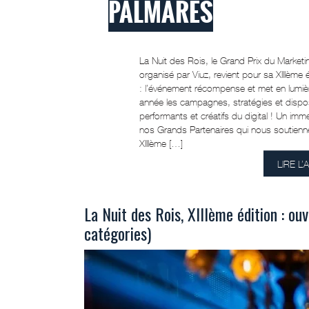
PALMARÈS
La Nuit des Rois, le Grand Prix du Marketin
organisé par Viuz, revient pour sa XIIIème
: l’événement récompense et met en lumi
année les campagnes, stratégies et disposi
performants et créatifs du digital ! Un im
nos Grands Partenaires qui nous soutienne
XIIIème […]
LIRE L’
La Nuit des Rois, XIIIème édition : ou
catégories)