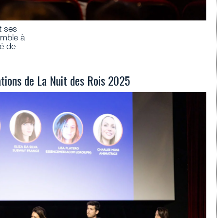
t ses
omble à
cé de
ations de La Nuit des Rois 2025