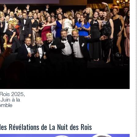
 Rois 2025,
Juin à la
omble
les Révélations de La Nuit des Rois