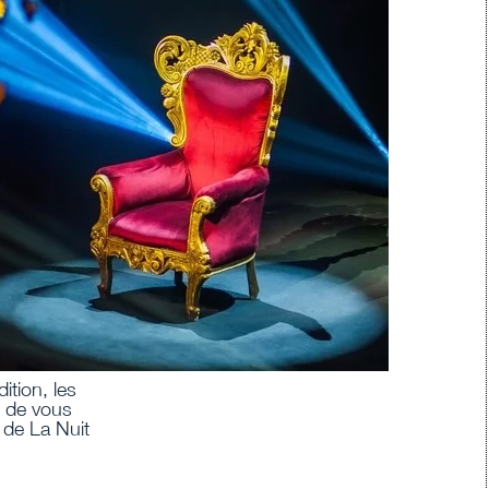
ition, les
s de vous
 de La Nuit