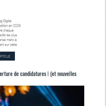
g Digital
 édition en 2026
ère chaque
tifs les plus
mense merci à
nt sur cette
ARTICLE
verture de candidatures ! (et nouvelles