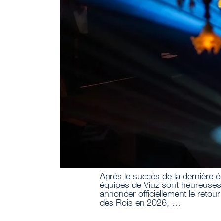
Après le succès de la dernière éd
équipes de Viuz sont heureuse
annoncer officiellement le retour
des Rois en 2026, …