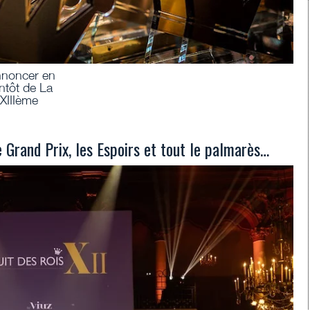
annoncer en
entôt de La
XIIIème
e Grand Prix, les Espoirs et tout le palmarès…