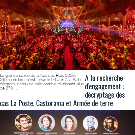
A la recherche
La grande soirée de la Nuit des Rois 2026,
XIIIème édition, s’est tenue le 03 Juin à la Salle
d’engagement :
Wagram, dans une salle comble réunissant plus
de 370 …
décryptage des
cas La Poste, Castorama et Armée de terre