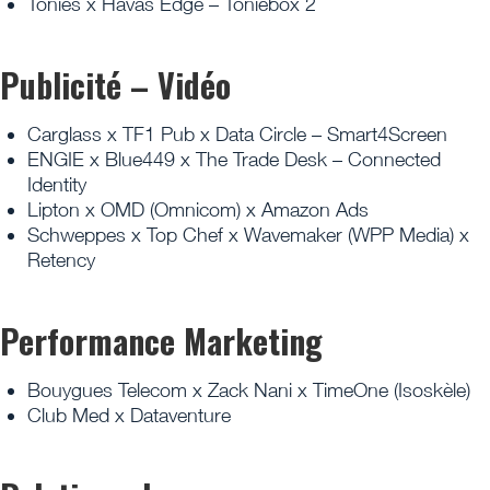
Tonies x Havas Edge – Toniebox 2
Publicité – Vidéo
Carglass x TF1 Pub x Data Circle – Smart4Screen
ENGIE x Blue449 x The Trade Desk – Connected
Identity
Lipton x OMD (Omnicom) x Amazon Ads
Schweppes x Top Chef x Wavemaker (WPP Media) x
Retency
Performance Marketing
Bouygues Telecom x Zack Nani x TimeOne (Isoskèle)
Club Med x Dataventure