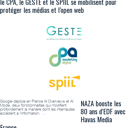
le CPA, le GESTE et le SPIIL se mobilisent pour
protéger les médias et l’open web
NAZA booste les
Google déploie en France AI Overviews et AI
Mode, deux fonctionnalités qui modifient
80 ans d’EDF avec
profondément la manière dont les internautes
accèdent à l’information. …
Havas Media
France