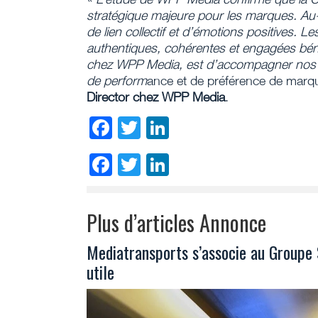
stratégique majeure pour les marques. Au-
de lien collectif et d’émotions positives. 
authentiques, cohérentes et engagées béné
chez WPP Media, est d’accompagner nos cl
de perform
ance et de préférence de marq
Director chez WPP Media
.
Facebook
Twitter
LinkedIn
Facebook
Twitter
LinkedIn
Plus d’articles Annonce
Mediatransports s’associe au Groupe 
utile