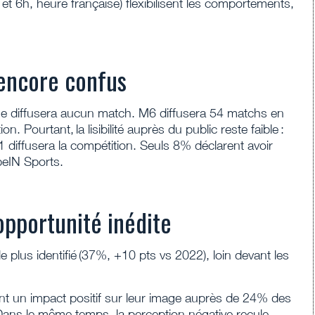
 et 6h, heure française) flexibilisent les comportements,
 encore confus
ne diffusera aucun match. M6 diffusera 54 matchs en
ion. Pourtant, la lisibilité auprès du public reste faible :
iffusera la compétition. Seuls 8% déclarent avoir
beIN Sports.
opportunité inédite
plus identifié (37%, +10 pts vs 2022), loin devant les
 un impact positif sur leur image auprès de 24% des
ans le même temps, la perception négative recule