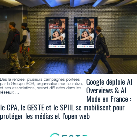
Google déploie AI
Dès la rentrée, plusieurs campagnes portées
par le Groupe SOS, organisation non lucrative,
Overviews & AI
et ses associations, seront diffusées dans les
réseaux …
Mode en France :
le CPA, le GESTE et le SPIIL se mobilisent pour
protéger les médias et l’open web