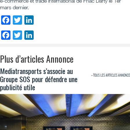
e-commerce et trade international de Fnac Darty le 1er
mars dernier.
Facebook
Twitter
LinkedIn
Facebook
Twitter
LinkedIn
Plus d’articles Annonce
Mediatransports s’associe au
+ TOUS LES ARTICLES ANNONCE
Groupe SOS pour défendre une
publicité utile