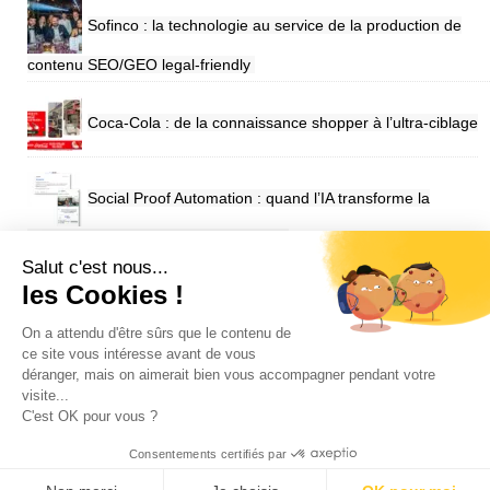
Sofinco : la technologie au service de la production de
contenu SEO/GEO legal-friendly
Coca-Cola : de la connaissance shopper à l’ultra-ciblage
Social Proof Automation : quand l’IA transforme la
confiance en performance pour Engie
Salut c'est nous...
les Cookies !
SUIVEZ VIUZ SUR
On a attendu d'être sûrs que le contenu de
ce site vous intéresse avant de vous
déranger, mais on aimerait bien vous accompagner pendant votre
visite...
C'est OK pour vous ?
Consentements certifiés par
Mentions légales
Contact
Annonce
Event