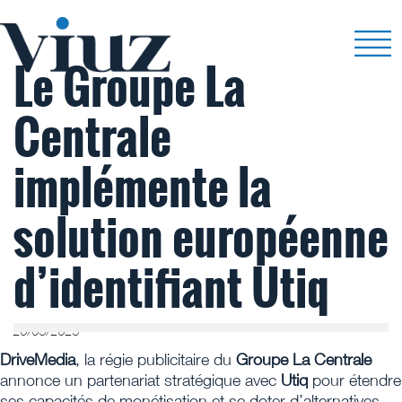
Le Groupe La
Centrale
implémente la
solution européenne
d’identifiant Utiq
20/03/2025
DriveMedia
, la régie publicitaire du
Groupe La Centrale
annonce un partenariat stratégique avec
Utiq
pour étendre
ses capacités de monétisation et se doter d’alternatives