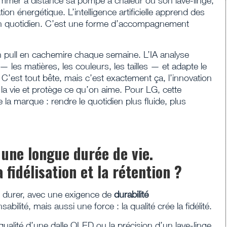
ammer à distance sa pompe à chaleur ou son lave-linge,
on énergétique. L’intelligence artificielle apprend des
r son quotidien. C’est une forme d’accompagnement
pull en cachemire chaque semaine. L’IA analyse
les matières, les couleurs, les tailles — et adapte le
 C’est tout bête, mais c’est exactement ça, l’innovation
ie la vie et protège ce qu’on aime. Pour LG, cette
 la marque : rendre le quotidien plus fluide, plus
 une longue durée de vie.
fidélisation et la rétention ?
r durer, avec une exigence de
durabilité
bilité, mais aussi une force : la qualité crée la fidélité.
lité d’une dalle OLED ou la précision d’un lave-linge