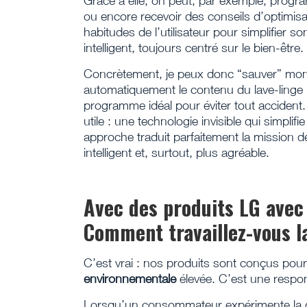
Grâce à elle, on peut, par exemple, progr
ou encore recevoir des conseils d’optimisati
habitudes de l’utilisateur pour simplifie
intelligent, toujours centré sur le bien-être.
Concrètement, je peux donc “sauver” mon 
automatiquement le contenu du lave-linge — 
programme idéal pour éviter tout accident.
utile : une technologie invisible qui simplif
approche traduit parfaitement la mission de
intelligent et, surtout, plus agréable.
Avec des produits LG avec
Comment travaillez-vous la 
C’est vrai : nos produits sont conçus pou
environnementale
élevée. C’est une responsa
Lorsqu’un consommateur expérimente la qua