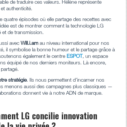
able de traduire ces valeurs. Hélène représente
et authenticité.
 quatre épisodes où elle partage des recettes avec
 L’idée est de montrer comment la technologie LG
 et de transmission.
aussi avec
Will.i.am
au niveau international pour nos
té, il symbolise la bonne humeur et le partage grâce à
soutenons également le centre
ESPOT
, un espace
ons équipé de nos derniers moniteurs. Là encore,
r partagé.
tre stratégie
. Ils nous permettent d’incarner nos
nous menons aussi des campagnes plus classiques —
laborations donnent vie à notre ADN de marque.
mment LG concilie innovation
e la vie privée ?