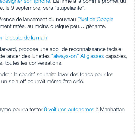
redesigner son Iphone
. La firme à la pomme promet du
, le 9 septembre, sera “stupéfiante”.
nférence de lancement du nouveau
Pixel de Google
lement ratée, au moins quelque peu… gênante.
ar le geste de la main
Harvard, propose une appli de reconnaissance faciale
 de lancer des lunettes
“always-on” AI glasses
capables,
es, toutes les conversations.
ndre : la société souhaite lever des fonds pour les
, un spin off pourrait même être créé.
aymo pourra tester
8 voitures autonomes
à Manhattan