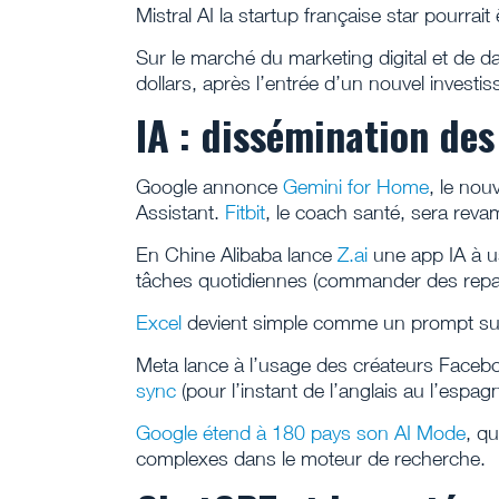
Mistral AI la startup française star pourrai
Sur le marché du marketing digital et de d
dollars, après l’entrée d’un nouvel investis
IA : dissémination de
Google annonce
Gemini for Home
, le nou
Assistant.
Fitbit
, le coach santé, sera rev
En Chine Alibaba lance
Z.ai
une app IA à us
tâches quotidiennes (commander des repas 
Excel
devient simple comme un prompt s
Meta lance à l’usage des créateurs Faceb
sync
(pour l’instant de l’anglais au l’espagn
Google étend à 180 pays son AI Mode
, q
complexes dans le moteur de recherche.