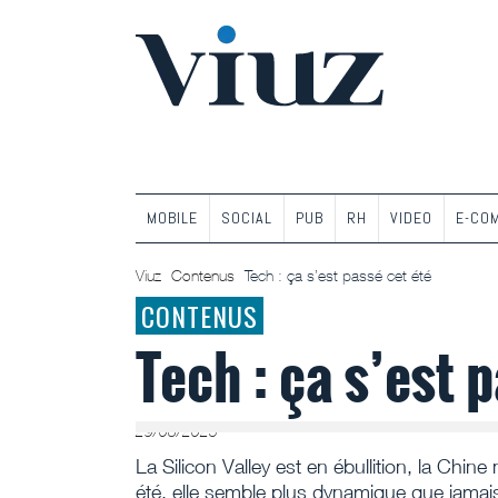
MOBILE
SOCIAL
PUB
RH
VIDEO
E-CO
Viuz
Contenus
Tech : ça s’est passé cet été
CONTENUS
Tech : ça s’est 
29/08/2025
La Silicon Valley est en ébullition, la Chi
été, elle semble plus dynamique que jamai