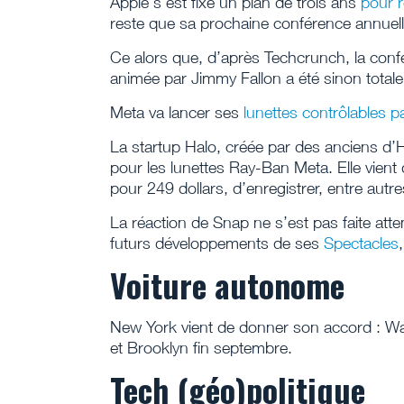
Apple s’est fixé un plan de trois ans
pour 
reste que sa prochaine conférence annuelle
Ce alors que, d’après Techcrunch, la co
animée par Jimmy Fallon a été sinon tota
Meta va lancer ses
lunettes contrôlables p
La startup Halo, créée par des anciens d’
pour les lunettes Ray-Ban Meta. Elle vient
pour 249 dollars, d’enregistrer, entre autr
La réaction de Snap ne s’est pas faite atte
futurs développements de ses
Spectacles
Voiture autonome
New York vient de donner son accord : W
et Brooklyn fin septembre.
Tech (géo)politique