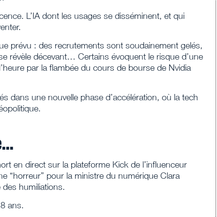
scence. L’IA dont les usages se disséminent, et qui
enter.
e que prévu : des recrutements sont soudainement gelés,
révèle décevant… Certains évoquent le risque d’une
l’heure par la flambée du cours de bourse de Nvidia
s dans une nouvelle phase d’accélération, où la tech
éopolitique.
e…
rt en direct sur la plateforme Kick de l’influenceur
e “horreur” pour la ministre du numérique Clara
 des humiliations.
18 ans.