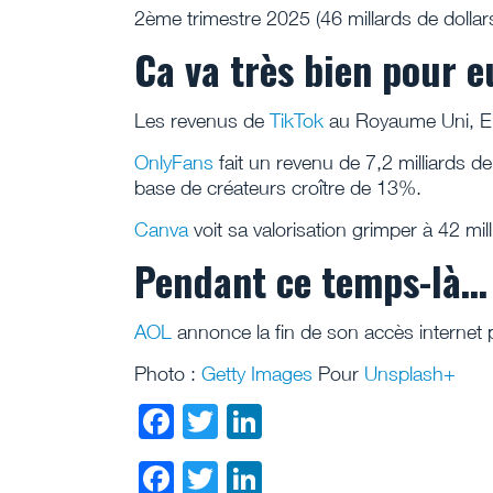
2ème trimestre 2025 (46 millards de dollars
Ca va très bien pour e
Les revenus de
TikTok
au Royaume Uni, Eu
OnlyFans
fait un revenu de 7,2 milliards de
base de créateurs croître de 13%.
Canva
voit sa valorisation grimper à 42 mil
Pendant ce temps-là…
AOL
annonce la fin de son accès internet
Photo :
Getty Images
Pour
Unsplash+
Facebook
Twitter
LinkedIn
Facebook
Twitter
LinkedIn