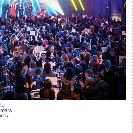
du
4 mars
ures