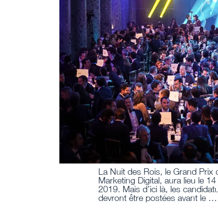
La Nuit des Rois, le Grand Prix 
Marketing Digital, aura lieu le 1
2019. Mais d’ici là, les candidat
devront être postées avant le …