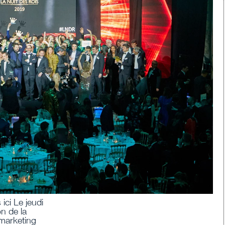
ici Le jeudi
on de la
 marketing