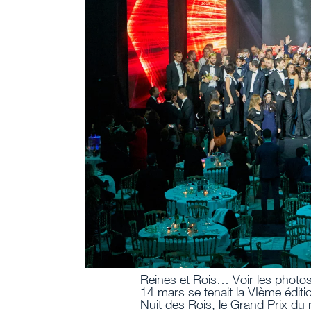
Reines et Rois… Voir les photos 
14 mars se tenait la VIème éditi
Nuit des Rois, le Grand Prix du