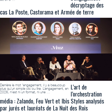
décryptage des
cas La Poste, Castorama et Armée de terre
L’art de
Derrière le mot “engagement, il y a beaucoup
plus qu’un simple clic ou like. L’engagement, en
l’orchestration
2026, n’est ni un format, ni une …
média : Zalando, Feu Vert et Ibis Styles analysés
par jurés et lauréats de La Nuit des Rois