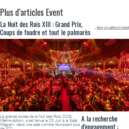
Plus d’articles Event
La Nuit des Rois XIII : Grand Prix,
+ TOUS LES ARTICLES EVENT
Coups de foudre et tout le palmarès
A la recherche
La grande soirée de la Nuit des Rois 2026,
XIIIème édition, s’est tenue le 03 Juin à la Salle
d’engagement :
Wagram, dans une salle comble réunissant plus
de 370 …