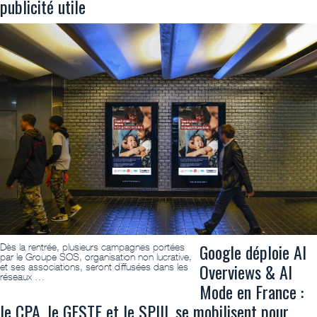
publicité utile
Google déploie AI
Dès la rentrée, plusieurs campagnes portées
par le Groupe SOS, organisation non lucrative,
Overviews & AI
et ses associations, seront diffusées dans les
réseaux …
Mode en France :
le CPA, le GESTE et le SPIIL se mobilisent pour