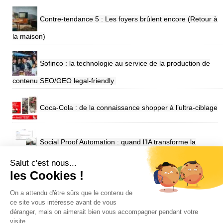
Contre-tendance 5 : Les foyers brûlent encore (Retour à
la maison)
Sofinco : la technologie au service de la production de
contenu SEO/GEO legal-friendly
Coca-Cola : de la connaissance shopper à l’ultra-ciblage
Social Proof Automation : quand l’IA transforme la
confiance en performance pour Engie
Salut c'est nous...
les Cookies !
SUIVEZ VIUZ SUR
On a attendu d'être sûrs que le contenu de
ce site vous intéresse avant de vous
déranger, mais on aimerait bien vous accompagner pendant votre
visite...