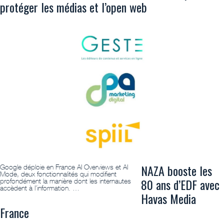
protéger les médias et l’open web
NAZA booste les
Google déploie en France AI Overviews et AI
Mode, deux fonctionnalités qui modifient
80 ans d’EDF avec
profondément la manière dont les internautes
accèdent à l’information. …
Havas Media
France