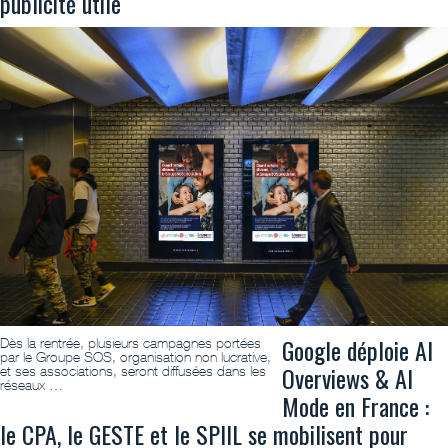
publicité utile
Google déploie AI
Dès la rentrée, plusieurs campagnes portées
par le Groupe SOS, organisation non lucrative,
Overviews & AI
et ses associations, seront diffusées dans les
réseaux …
Mode en France :
le CPA, le GESTE et le SPIIL se mobilisent pour