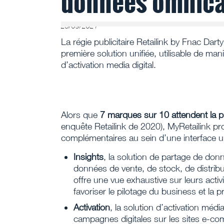
données omnica
23/09/2021
La régie publicitaire Retailink by Fnac Darty
première solution unifiée, utilisable de 
d’activation media digital.
Alors que
7 marques sur 10 attendent la pl
enquête Retailink de 2020), MyRetailink p
complémentaires au sein d’une interface u
Insights
, la solution de partage de don
données de vente, de stock, de distribut
offre une vue exhaustive sur leurs activ
favoriser le pilotage du business et la p
Activation
, la solution d’activation méd
campagnes digitales sur les sites e-co