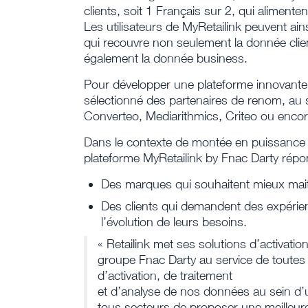
clients, soit 1 Français sur 2, qui alimen
Les utilisateurs de MyRetailink peuvent ai
qui recouvre non seulement la donnée clients
également la donnée business.
Pour développer une plateforme innovante et
sélectionné des partenaires de renom, au s
Converteo, Mediarithmics, Criteo ou encor
Dans le contexte de montée en puissance 
plateforme MyRetailink by Fnac Darty répon
Des marques qui souhaitent mieux maitr
Des clients qui demandent des expérien
l’évolution de leurs besoins.
« Retailink met ses solutions d’activation
groupe Fnac Darty au service de toutes 
d’activation, de traitement
et d’analyse de nos données au sein d
tous secteurs de proposer une meilleur