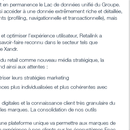
tent en permanence le Lac de données unifié du Groupe.
nsi accéder à une donnée extrêmement riche et détaillée,
 (profiling, navigationnelle et transactionnelle), mais
 optimiser l’expérience utilisateur, Retailink a
avoir-faire reconnu dans le secteur tels que
e Xandr.
du retail comme nouveau média stratégique, la
d ainsi aux attentes :
iser leurs stratégies marketing
ces plus individualisées et plus cohérentes avec
 digitales et la connaissance client très granulaire du
les marques. La consolidation de nos outils
’une plateforme unique va permettre aux marques de
e expérience à nos clients sur les écosystèmes Fnac