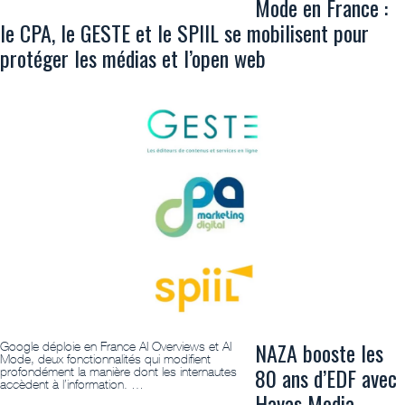
Mode en France :
le CPA, le GESTE et le SPIIL se mobilisent pour
protéger les médias et l’open web
NAZA booste les
Google déploie en France AI Overviews et AI
Mode, deux fonctionnalités qui modifient
80 ans d’EDF avec
profondément la manière dont les internautes
accèdent à l’information. …
Havas Media