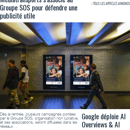
+ TOUS LES ARTICLES ANNONCE
Groupe SOS pour défendre une
publicité utile
Google déploie AI
Dès la rentrée, plusieurs campagnes portées
par le Groupe SOS, organisation non lucrative,
Overviews & AI
et ses associations, seront diffusées dans les
réseaux …