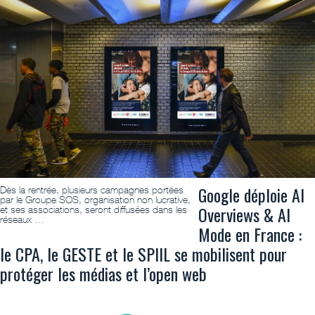
Google déploie AI
Dès la rentrée, plusieurs campagnes portées
par le Groupe SOS, organisation non lucrative,
Overviews & AI
et ses associations, seront diffusées dans les
réseaux …
Mode en France :
le CPA, le GESTE et le SPIIL se mobilisent pour
protéger les médias et l’open web