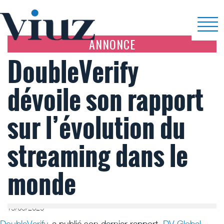
ANNONCE
DoubleVerify
dévoile son rapport
sur l’évolution du
streaming dans le
monde
13/05/2025
DoubleVerify
, a publié son dernier rapport,
DV Global