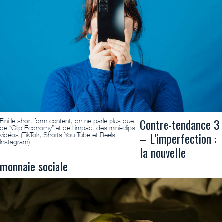
Contre-tendance 3
Fini le short form content, on ne parle plus que
de “Clip Economy” et de l’impact des mini-clips
– L’imperfection :
vidéos (TikTok, Shorts You Tube et Reels
Instagram) …
la nouvelle
monnaie sociale