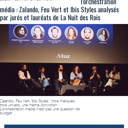
l’orchestration
média : Zalando, Feu Vert et Ibis Styles analysés
par jurés et lauréats de La Nuit des Rois
Zalando, Feu Vert, Ibis Styles : trois marques,
trois univers, une même conviction.
L’orchestration média n’est pas une question de
budget …