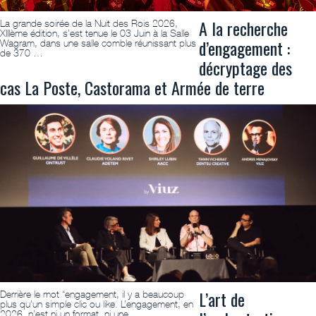
A la recherche
La grande soirée de la Nuit des Rois 2026,
XIIIème édition, s’est tenue le 03 Juin à la Salle
d’engagement :
Wagram, dans une salle comble réunissant plus
de 370 …
décryptage des
cas La Poste, Castorama et Armée de terre
L’art de
Derrière le mot “engagement, il y a beaucoup
plus qu’un simple clic ou like. L’engagement, en
2026, n’est ni un format, ni une …