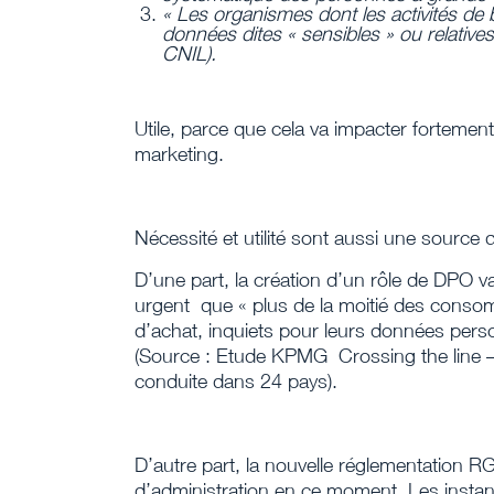
«
Les organismes dont les activit
és de 
données dites « sensibles » ou relat
ive
CNIL).
Utile, parce que cela va impacter fortement
marketing.
Nécessité et utilité sont aussi une source 
D’une part, la création d’un rôle de DPO v
urgent que « plus de la moitié des conso
d’achat, inquiets pour leurs données perso
(Source : Etude KPMG Crossing the line – 
conduite dans 24 pays).
D’autre part, la nouvelle réglementation R
d’administration en ce moment. Les instan