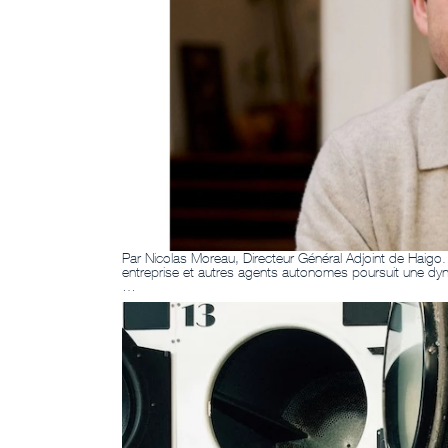
Par Nicolas Moreau, Directeur Général Adjoint de Haigo.
entreprise et autres agents autonomes poursuit une d
…