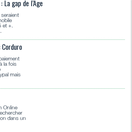
: La gap de l’Age
seraient
obile
 et +.
…
: Corduro
 paiement
 la fois
e
ypal mais
 Online
 rechercher
tion dans un