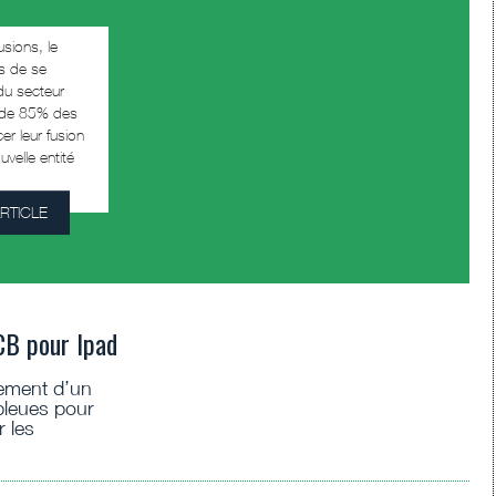
sions, le
as de se
du secteur
s de 85% des
r leur fusion
velle entité
ARTICLE
CB pour Ipad
cement d’un
bleues pour
r les