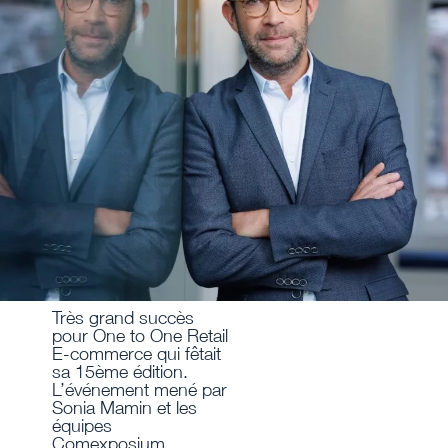
Très grand succès
pour One to One Retail
E-commerce qui fêtait
sa 15ème édition.
L’événement mené par
Sonia Mamin et les
équipes
Comexposium, …