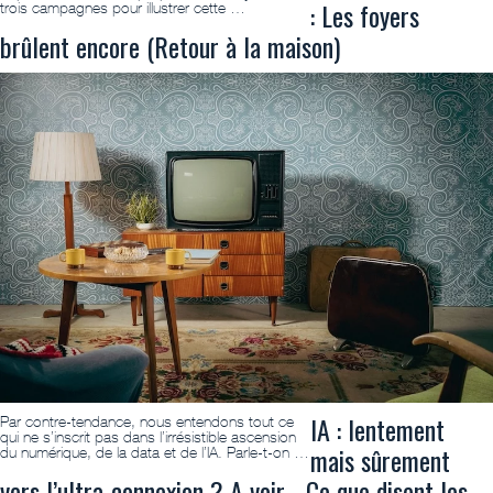
: Les foyers
trois campagnes pour illustrer cette …
brûlent encore (Retour à la maison)
IA : lentement
Par contre-tendance, nous entendons tout ce
qui ne s’inscrit pas dans l’irrésistible ascension
mais sûrement
du numérique, de la data et de l’IA. Parle-t-on …
vers l’ultra-connexion ? A voir… Ce que disent les