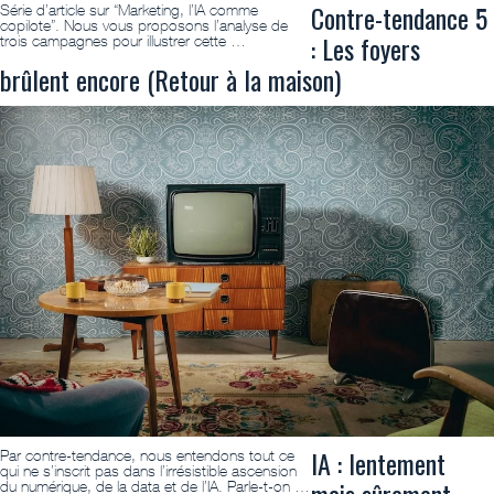
Contre-tendance 5
Série d’article sur “Marketing, l’IA comme
copilote”. Nous vous proposons l’analyse de
: Les foyers
trois campagnes pour illustrer cette …
brûlent encore (Retour à la maison)
IA : lentement
Par contre-tendance, nous entendons tout ce
qui ne s’inscrit pas dans l’irrésistible ascension
mais sûrement
du numérique, de la data et de l’IA. Parle-t-on …