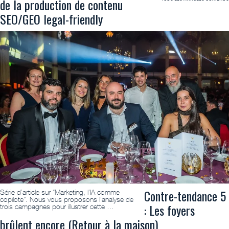
de la production de contenu
SEO/GEO legal-friendly
Contre-tendance 5
Série d’article sur “Marketing, l’IA comme
copilote”. Nous vous proposons l’analyse de
: Les foyers
trois campagnes pour illustrer cette …
brûlent encore (Retour à la maison)