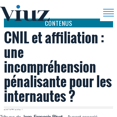
CONTENUS
CNIL et affiliation :
une
incompréhension
pénalisante pour les
internautes ?
28/04/2021
Tribune de
Jean-François Binet
– Avocat associé