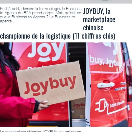
JOYBUY, la
Petit à petit, derrière la terminologie, le Business
to Agents ou B2A prend corps. Mais qu’est-ce
marketplace
que le Business to Agents ? Le Business to
agents …
chinoise
championne de la logistique (11 chiffres clés)
La marketplace chinoise JOYBUY est arrivée en