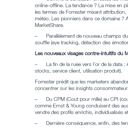
online-offline. La tendance ? La mise en p
les termes de Forrester mixant attributio
météo. Les pionniers dans ce domaine ? At
MarketShare.
–
Parallèlement de nouveau champs du
souffle (eye tracking, détection des émotion
Les nouveaux visages contre-intuitifs du 
–
La fin de la ruée vers l’or de la data :
stocks, service client, utilisation produit).
Forrester prédit que les marketers abandon
concentrer sur les insights consommateurs
–
Du CPM (Cout pour mille) au CPI (co
comme Ernst & Young conduisent des audit
vendre des profils enrichis, individualisés e
–
Dernière conséquence, e
nfin, des t