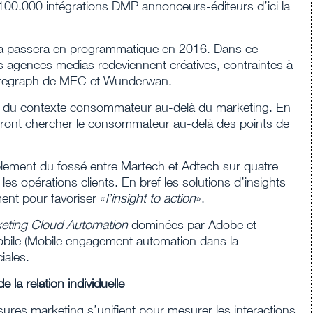
 100.000 intégrations DMP annonceurs-éditeurs d’ici la
ia passera en programmatique en 2016. Dans ce
s agences medias redeviennent créatives, contraintes à
 Choregraph de MEC et Wunderwan.
e du contexte consommateur au-delà du marketing. En
 iront chercher le consommateur au-delà des points de
mblement du fossé entre Martech et Adtech sur quatre
les opérations clients. En bref les solutions d’insights
ent pour favoriser «
l’insight to action
».
eting Cloud Automation
dominées par Adobe et
obile (Mobile engagement automation dans la
iales.
 la relation individuelle
ures marketing s’unifient pour mesurer les interactions