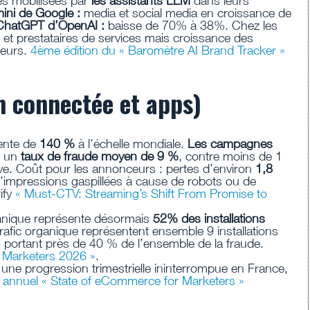
es mobilisées par
les assistants LLM
dans leurs
ini de Google :
media et social media en croissance de
ChatGPT d’OpenAI :
baisse de 70% à 38%. Chez les
 et prestataires de services mais croissance des
teurs.
4ème édition du « Baromètre AI Brand Tracker »
n connectée et apps)
mente de
140 %
à l’échelle mondiale.
Les campagnes
t un
taux de fraude moyen de 9 %
, contre moins de 1
ive. Coût pour les annonceurs : pertes d’environ
1,8
’impressions gaspillées à cause de robots ou de
ify
« Must-CTV: Streaming’s Shift From Promise to
ganique représente désormais
52% des installations
e trafic organique représentent ensemble 9 installations
és portant près de 40 % de l’ensemble de la fraude.
r Marketers 2026 »
.
une progression trimestrielle ininterrompue en France,
 annuel « State of eCommerce for Marketers »