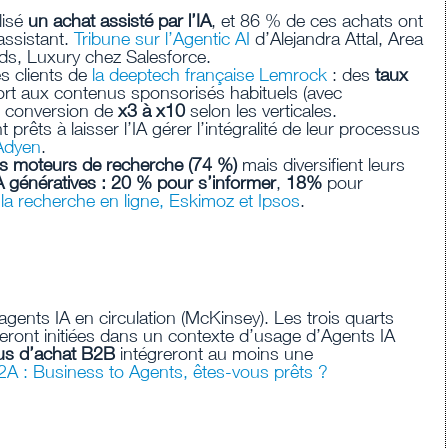
lisé
un achat assisté par l’IA
, et 86 % de ces achats ont
 assistant.
Tribune sur l’Agentic AI
d’Alejandra Attal, Area
ds, Luxury chez Salesforce.
s clients de
la deeptech française Lemrock
: des
taux
rt aux contenus sponsorisés habituels (avec
de conversion de
x3 à x10
selon les verticales.
 prêts à laisser l’IA gérer l’intégralité de leur processus
Adyen
.
es moteurs de recherche (74 %)
mais diversifient leurs
A génératives : 20 % pour s’informer
,
18%
pour
la recherche en ligne, Eskimoz et Ipsos
.
agents IA en circulation (McKinsey). Les trois quarts
ront initiées dans un contexte d’usage d’Agents IA
us d’achat B2B
intégreront au moins une
2A : Business to Agents, êtes-vous prêts ?