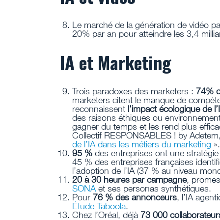
Le marché de la génération de vidéo par
20% par an pour atteindre les 3,4 milli
IA et Marketing
Trois paradoxes des marketers :
74% de
marketers citent le manque de compét
reconnaissent
l’impact écologique de l’
des raisons éthiques ou environnementa
gagner du temps et les rend plus eff
Collectif RESPONSABLES ! by Adetem
de l’IA dans les métiers du marketing
».
95 %
des entreprises ont une stratégi
45 % des entreprises françaises identif
l’adoption de l’IA (37 % au niveau mond
20 à 30 heures par campagne
, promes
SONA
et ses personas synthétiques.
Pour
76 % des annonceurs
, l’IA agen
Étude Taboola
.
Chez l’Oréal, déjà
73 000 collaborateur