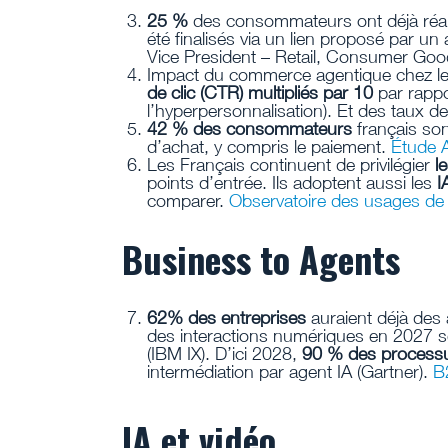
25 %
des consommateurs ont déjà réa
été finalisés via un lien proposé par un
Vice President – Retail, Consumer Goo
Impact du commerce agentique chez le
de clic (CTR) multipliés par 10
par rappo
l’hyperpersonnalisation). Et des taux 
42 % des consommateurs
français sont
d’achat, y compris le paiement.
Étude 
Les Français continuent de privilégier
l
points d’entrée. Ils adoptent aussi les
I
comparer.
Observatoire des usages de 
Business to Agents
62% des entreprises
auraient déjà des 
des interactions numériques en 2027 se
(IBM IX). D’ici 2028,
90 % des process
intermédiation par agent IA (Gartner).
B
IA et vidéo