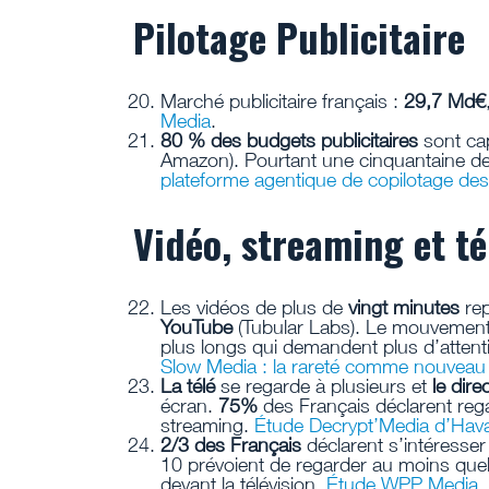
Pilotage Publicitaire
Marché publicitaire français :
29,7 Md€
Media
.
80 % des budgets publicitaires
sont ca
Amazon). Pourtant une cinquantaine de 
plateforme agentique de copilotage des
Vidéo, streaming et té
Les vidéos de plus de
vingt minutes
rep
YouTube
(Tubular Labs). Le mouvement 
plus longs qui demandent plus d’attentio
Slow Media : la rareté comme nouveau 
La télé
se regarde à plusieurs et
le dire
écran.
75%
des Français déclarent reg
streaming.
Étude Decrypt’Media d’Hav
2/3 des Français
déclarent s’intéresser
10 prévoient de regarder au moins que
devant la télévision.
Étude WPP Media
.