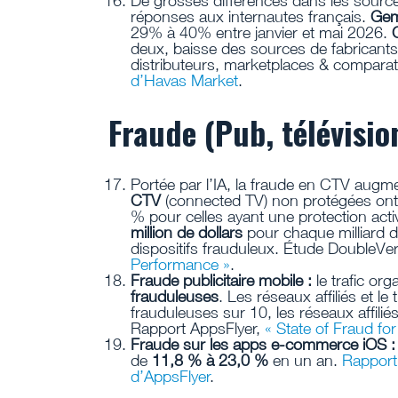
De grosses différences dans les sourc
réponses aux internautes français.
Gem
29% à 40% entre janvier et mai 2026.
deux, baisse des sources de fabricants
distributeurs, marketplaces & compara
d’Havas Market
.
Fraude (Pub, télévisio
Portée par l’IA, la fraude en CTV aug
CTV
(connected TV) non protégées on
% pour celles ayant une protection act
million de dollars
pour chaque milliard d
dispositifs frauduleux. Étude DoubleVer
Performance »
.
Fraude publicitaire mobile :
le trafic or
frauduleuses
. Les réseaux affiliés et l
frauduleuses sur 10, les réseaux affili
Rapport AppsFlyer,
« State of Fraud fo
Fraude sur les apps e-commerce iOS :
de
11,8 % à 23,0 %
en un an.
Rapport
d’AppsFlyer
.