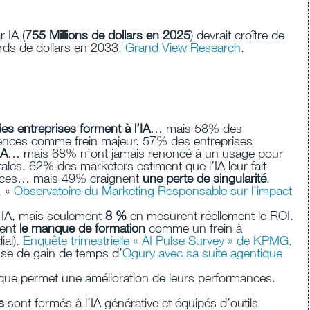
 IA (
755 Millions de dollars en 2025
) devrait croître de
ards de dollars en 2033.
Grand View Research
.
s entreprises forment à l’IA
… mais 58% des
ences comme frein majeur. 57% des entreprises
IA
… mais 68% n’ont jamais renoncé à un usage pour
les. 62% des marketers estiment que l’IA leur fait
icaces… mais 49% craignent
une perte de singularité
.
, «
Observatoire du Marketing Responsable sur l’impact
e IA, mais seulement
8 %
en mesurent réellement le ROI.
ient
le manque de formation
comme un frein à
ial).
Enquête trimestrielle « AI Pulse Survey » de KPMG
.
se de gain de temps d’
Ogury avec sa suite agentique
tique permet une amélioration de leurs performances.
s
sont formés à l’IA générative et équipés d’outils