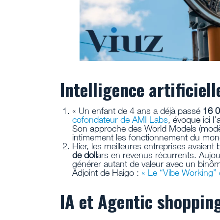
Intelligence artificiel
« Un enfant de 4 ans a déjà passé
16 0
cofondateur de AMI Labs
, évoque ici l
Son approche des World Models (modè
intimement les fonctionnement du mond
Hier, les meilleures entreprises avaient
de doll
ars en revenus récurrents. Aujour
générer autant de valeur avec un binôm
Adjoint de Haigo :
« Le “Vibe Working” o
IA et Agentic shoppin