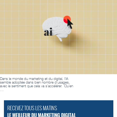
Dans le monde du marketing et du digital, l’IA
semble adoptée dans bien nombre d’usages,
avec le sentiment que cela va s’accélérer. Qu’en
…
RECEVEZ TOUS LES MATINS
LE MEILLEUR DU MARKETING DIGITAL