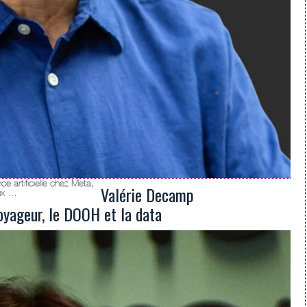
e artificielle chez Meta,
Valérie Decamp
aux …
yageur, le DOOH et la data