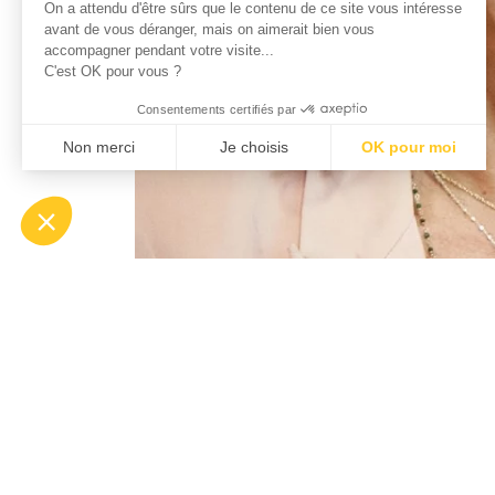
de ce site vous intéresse avant de
vous déranger, mais on aimerait bien vous accompagner pendant
votre visite...
C'est OK pour vous ?
Consentements certifiés par
Non merci
Je choisis
OK pour moi
Axeptio consent
Plateforme de Gestion du Consentement : Personnali
Notre plateforme vous permet d'adapter et de gérer vo