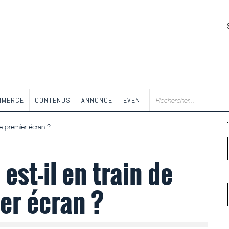
MMERCE
CONTENUS
ANNONCE
EVENT
le premier écran ?
est-il en train de
er écran ?