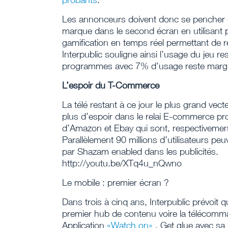
Les annonceurs doivent donc se pencher dè
marque dans le second écran en utilisant
gamification en temps réel permettant de r
Interpublic souligne ainsi l’usage du jeu 
programmes avec 7% d’usage reste margi
L’espoir du T-Commerce
La télé restant à ce jour le plus grand vect
plus d’espoir dans le relai E-commerce proc
d’Amazon et Ebay qui sont, respectivement,
Parallèlement 90 millions d’utilisateurs peuv
par Shazam enabled dans les publicités.
http://youtu.be/XTq4u_nQwno
Le mobile : premier écran ?
Dans trois à cinq ans, Interpublic prévoit 
premier hub de contenu voire la télécomm
Application
«Watch on»
, Get glue avec s